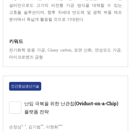
설비만으로도 고가의 비전통 가공 방식을 대체할 수 있는
고효율 솔루션이며, 향후 차세대 반도체 및 광학 부품 제조
분야에서 폭넓게 활용될 것으로 기대된다.
키워드
전기화학 응용 가공, Glassy carbon, 표면 산화, 연성모드 가공,
마이크로렌즈 금형
인간중심생산기술
난임 극복을 위한 난관칩(Oviduct-on-a-Chip)
플랫폼 전략
*, †
**
***
손정상
, 김기범
, 이현화