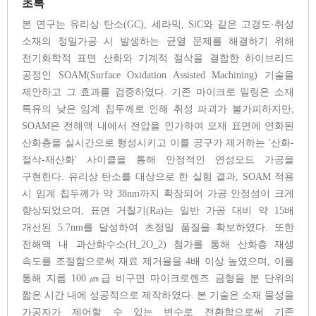
초록
본 연구는 유리상 탄소(GC), 세라믹, SiC와 같은 고경도·취성
소재의 정밀가공 시 발생하는 균열 문제를 해결하기 위해
전기화학적 표면 산화와 기계적 절삭을 결합한 하이브리드
공정인 SOAM(Surface Oxidation Assisted Machining) 기술을
제안하고 그 효과를 검증하였다. 기존 마이크로 밀링은 소재
특유의 낮은 임계 칩두께로 인해 취성 파괴가 불가피하지만,
SOAM은 전해액 내에서 전압을 인가하여 모재 표면에 연화된
산화층을 실시간으로 형성시키고 이를 공구가 제거하는 '산화-
절삭-재산화' 사이클을 통해 안정적인 연성모드 가공을
구현한다. 유리상 탄소를 대상으로 한 실험 결과, SOAM 적용
시 임계 칩두께가 약 38nm까지 확장되어 가공 안정성이 크게
향상되었으며, 표면 거칠기(Ra)는 일반 가공 대비 약 15배
개선된 5.7nm를 달성하여 초정밀 품질을 확보하였다. 또한
전해액 내 과산화수소(H_2O_2) 첨가를 통해 산화층 재생
속도를 조절함으로써 재료 제거율을 4배 이상 높였으며, 이를
통해 지름 100㎛급 비구면 마이크로렌즈 금형을 분 단위의
짧은 시간 내에 성공적으로 제작하였다. 본 기술은 소재 물성을
가공자가 제어할 수 있는 변수로 전환함으로써 기존