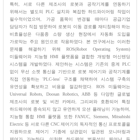
특히, 서로 다른 제조사의 로봇과 공작기계를 연동하기
위해서는 별도의 PLC 설치와 복잡한 하드와이어링 작업이
필수적이었으며, 가공 품목이 변경될 때마다 공급기업
담당자가 직접 방문하여 로봇의 이동 경로를 재티칭해야 하는
비효율성은 다품종 소량 생산 현장에서 자동화 도입을
가로막는 주요 원인으로 작용하였다. 본 연구에서는 이러한
문제를 해결하기 위해 ROS(Robot Operating System)
미들웨어와 지능형 HMI 플랫폼을 결합한 개방형 머신텐딩
시스템을 개발하였다. 제안하는 시스템은 기존의 중계 PLC
없이 무선 소켓 통신을 기반으로 로봇 제어기와 공작기계를
직접 연동하는 'PLC-less' 구조를 채택하여 시스템 구축의
유연성을 확보하고 비용을 절감하였다. ROS 미들웨어는
Universal Robots, Doosan Robotics, ABB 등 다양한 글로벌
제조사의 로봇 및 비전 카메라, 그리퍼와 호환되어 특정
하드웨어에 종속되지 않고 유연하게 모션 플래닝이 가능하며,
지능형 통합 HMI 플랫폼 또한 FANUC, Siemens, Mitsubishi
Electric 등 서로 다른 CNC 제어기의 독자적인 통신 프로토콜을
지원하므로 제어기 기종에 상관없이 일관된 모니터링과
제어가 가능하다. 이처럼 하드웨어 범용성이 뛰어난 두