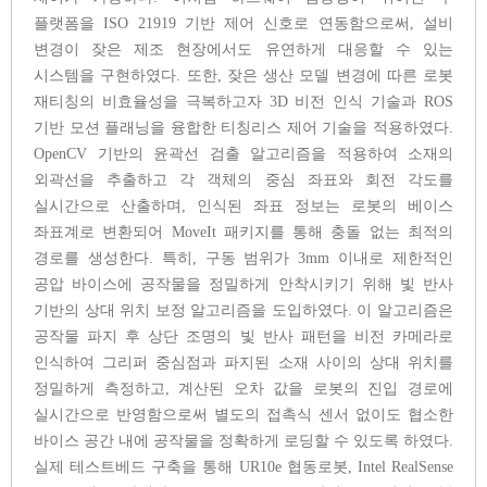
플랫폼을 ISO 21919 기반 제어 신호로 연동함으로써, 설비
변경이 잦은 제조 현장에서도 유연하게 대응할 수 있는
시스템을 구현하였다. 또한, 잦은 생산 모델 변경에 따른 로봇
재티칭의 비효율성을 극복하고자 3D 비전 인식 기술과 ROS
기반 모션 플래닝을 융합한 티칭리스 제어 기술을 적용하였다.
OpenCV 기반의 윤곽선 검출 알고리즘을 적용하여 소재의
외곽선을 추출하고 각 객체의 중심 좌표와 회전 각도를
실시간으로 산출하며, 인식된 좌표 정보는 로봇의 베이스
좌표계로 변환되어 MoveIt 패키지를 통해 충돌 없는 최적의
경로를 생성한다. 특히, 구동 범위가 3mm 이내로 제한적인
공압 바이스에 공작물을 정밀하게 안착시키기 위해 빛 반사
기반의 상대 위치 보정 알고리즘을 도입하였다. 이 알고리즘은
공작물 파지 후 상단 조명의 빛 반사 패턴을 비전 카메라로
인식하여 그리퍼 중심점과 파지된 소재 사이의 상대 위치를
정밀하게 측정하고, 계산된 오차 값을 로봇의 진입 경로에
실시간으로 반영함으로써 별도의 접촉식 센서 없이도 협소한
바이스 공간 내에 공작물을 정확하게 로딩할 수 있도록 하였다.
실제 테스트베드 구축을 통해 UR10e 협동로봇, Intel RealSense